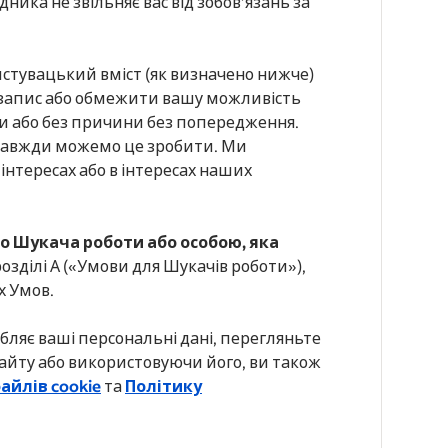
ика не звільняє вас від зобов’язань за
стувацький вміст (як визначено нижче)
 запис або обмежити вашу можливість
ни або без причини без попередження.
 завжди можемо це зробити. Ми
нтересах або в інтересах наших
бо Шукача роботи або особою, яка
озділі А («Умови для Шукачів роботи»),
х Умов.
обляє ваші персональні дані, перегляньте
Сайту або використовуючи його, ви також
айлів cookie
та
Політику