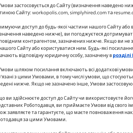
Умови застосовується до Сайту (визначення наведено нижче
тиною Сайту: workopolis.com, simplyhired.com та resume
имуючи доступ до будь-якої частини нашого Сайту або ви
значення наведено нижче), ви погоджуєтеся дотримуват
повідним контрагентом, зазначених нижче. Якщо ви не з
нашого Сайту або користуватися ним. Будь-які посилання
ачають відповідну юридичну особу, зазначену в
розділі
Умови шляхом посилання включають всі додаткові умови 
’язані з цими Умовами, в тому числі умови, що стосують
едені нижче. Якщо не зазначено інше, Умови застосовуют
о ви здійснюєте доступ до Сайту чи використовуєте його
дставник Роботодавця, ви приймаєте Умови від свого імен
ож заявляєте та гарантуєте, що маєте повноваження нак
ботодавця за цими Умовами.