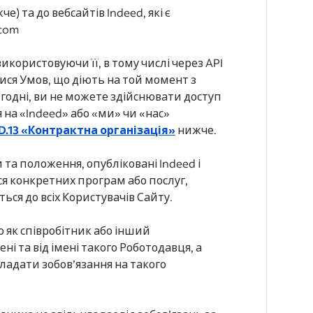
) та до вебсайтів Indeed, які є
.com
користовуючи її, в тому числі через API
ися Умов, що діють на той момент з
годні, ви не можете здійснювати доступ
 на «Indeed» або «ми» чи «нас»
 D.13 «Контрактна організація»
нижче.
та положення, опубліковані Indeed і
ся конкретних програм або послуг,
ься до всіх Користувачів Сайту.
 як співробітник або інший
і та від імені такого Роботодавця, а
ладати зобов’язання на такого