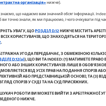
онтрактна організація»
нижче).
знаємо, що надаємо вам значний обсяг інформації. Indee
 ви точно знали, як ми працюємо, і чого очікувати під 
ЕРНІТЬ УВАГУ, ЩО
РОЗДІЛ D.12
НИЖЧЕ МІСТИТЬ АРБІТ
 ВСІХ КОРИСТУВАЧІВ, ЩО ЗНАХОДЯТЬСЯ НА ТЕРИТОР
2
.
БІТРАЖНА УГОДА ПЕРЕДБАЧАЄ, З ОБМЕЖЕНОЮ КІЛЬКІСТ
ДІЛІ D.12(a)
), ЩО ВИ ТА INDEED: (1) МАТИМЕТЕ ПРА
НОГО АБО ІНШИХ КОРИСТУВАЧІВ ЛИШЕ В ОБОВ’ЯЗКОВ
ДМОВЛЯЄТЕСЯ ВІД УСІХ ПРАВ НА ПОДАННЯ СПОРІВ АБО
ЛЕКТИВНІЙ АБО ПРЕДСТАВНИЦЬКІЙ ОСНОВІ; ТА (3) ВІ
ЗГЛЯД СПОРІВ У СУДІ ТА НА СУД ПРИСЯЖНИХ.
 ШУКАЧ РОБОТИ ВИ МОЖЕТЕ ВИЙТИ З АРБІТРАЖНОЇ 
ВЕДЕНОГО НИЖЧЕ.