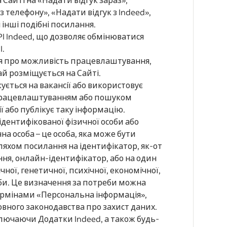
 телефону», «Надати відгук з Indeed»,
 інші подібні посилання.
I Indeed, що дозволяє обмінюватися
I.
ія про можливість працевлаштування,
й розміщується на Сайті.
кується на вакансії або використовує
м працевлаштуванням або пошуком
ї або публікує таку інформацію.
ідентифікованої фізичної особи або
на особа – це особа, яка може бути
яхом посилання на ідентифікатор, як-от
ння, онлайн-ідентифікатор, або на один
чної, генетичної, психічної, економічної,
соби. Це визначення за потреби можна
ермінами «Персональна інформація»,
совного законодавства про захист даних.
включаючи Додатки Indeed, а також будь-