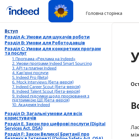
Головна сторінка
Початок основного вмісту
Вступ
Розділ А: Умови для шукачів роботи
Розділ B: Умови для Роботодавців
Розділ C: Умови для конкретних програм
У
та послуг
1. Програма «Реклама на Indeed»
2. Умови програми Indeed Smart Sourcing
3. API та плагіни Indeed
4. Кар’єрні послуги
5. Indeed Pro (Beta)
6. Mock Interviews (бета-версія)
Ост
7. Indeed Career Scout (бета-версія)
8. Indeed Talent Scout (бета-версія)
9. Indeed підсумки щодо просіювання з
підтримкою ШІ (бета-версія)
В
10. Академія Indeed
Розділ D: Загальні умови для всіх
користувачів
Розділ E. Закон про цифрові послуги (Digital
Лас
Services Act, DSA)
Розділ F: Закон Великої Британії про
між
безпеку в Інтернеті (Online Safety Act, OSA)