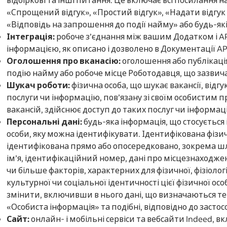
«Спрощений відгук», «Простий відгук», «Надати відгук з
«Відповідь на запрошення до події найму» або будь-які
Інтеграція:
робоче з’єднання між вашим Додатком і AP
інформацією, як описано і дозволено в Документації AP
Оголошення про вканасію:
оголошення або публікац
подію найму або робоче місце Роботодавця, що зазвича
Шукач роботи:
фізична особа, що шукає вакансії, відгу
послуги чи інформацію, пов’язану зі своїм особисти
вакансій, здійснює доступ до таких послуг чи інформаці
Персональні дані:
будь-яка інформація, що стосується 
особи, яку можна ідентифікувати. Ідентифікована фізич
ідентифікована прямо або опосередковано, зокрема шл
ім’я, ідентифікаційний номер, дані про місцезнаходже
чи більше факторів, характерних для фізичної, фізіологі
культурної чи соціальної ідентичності цієї фізичної о
змінити, включивши в нього дані, що визначаються т
«Особиста інформація» та подібні, відповідно до засто
Сайт:
онлайн- і мобільні сервіси та вебсайти Indeed, 