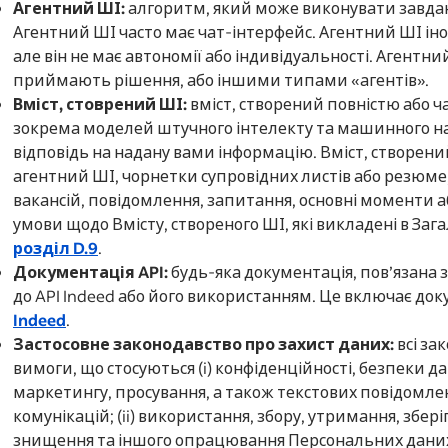
Агентний ШІ:
алгоритм, який може виконувати завдан
Агентний ШІ часто має чат-інтерфейс. Агентний ШІ іно
але він не має автономії або індивідуальності. Агентни
приймають рішення, або іншими типами «агентів».
Вміст, стоврений ШІ:
вміст, створений повністю або 
зокрема моделей штучного інтелекту та машинного на
відповідь на надану вами інформацію. Вміст, створен
агентний ШІ, чорнетки супровідних листів або резюме
вакансій, повідомлення, запитання, основні моменти 
умови щодо Вмісту, створеного ШІ, які викладені в Зага
розділ D.9
.
Документація API:
будь-яка документація, пов’язана 
до API Indeed або його використанням. Це включає до
Indeed
.
Застосовне законодавство про захист даних:
всі за
вимоги, що стосуються (i) конфіденційності, безпеки д
маркетингу, просування, а також текстових повідомле
комунікацій; (ii) використання, збору, утримання, збері
знищення та іншого опрацювання Персональних даних