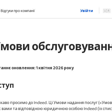
Відгуки про компанії
Увійти
🇺🇦
мови обслуговуван
аннє оновлення: 1 квітня 2026 року
ступ
каво просимо до Indeed. Ці Умови надання послуг («Умо
 вами та відповідною юридичною особою Indeed (їх спи