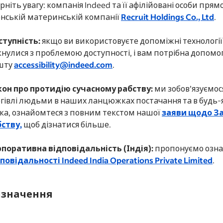
рніть увагу: компанія Indeed та її афілійовані особи пр
нській материнській компанії
Recruit Holdings Co., Ltd
.
ступність:
якщо ви використовуєте допоміжні технології
кнулися з проблемою доступності, і вам потрібна допом
шту
accessibility@indeed.com
.
кон про протидію сучасному рабству:
ми зобов’язуємос
гівлі людьми в наших ланцюжках постачання та в будь-
ка, ознайомтеся з повним текстом нашої
заяви щодо За
ству,
щоб дізнатися більше.
поративна відповідальність (Індія):
пропонуємо озн
повідальності Indeed India Operations Private Limited
.
значення