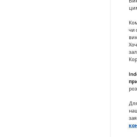
Вик
ци
Ком
чи 
вик
Хоч
зал
Кор
Ind
при
роз
Для
на
зая
ко