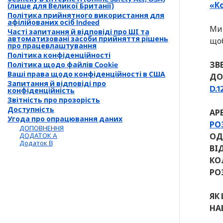
«К
(лише для Великої Британії)
Політика прийнятного використання для
афілійованих осіб Indeed
Ми 
Часті запитання й відповіді про ШІ та
автоматизовані засоби прийняття рішень
щоб
про працевлаштування
Політика конфіденційності
ЗВ
Політика щодо файлів Cookie
Ваші права щодо конфіденційності в США
ДО
Запитання й відповіді про
D.1
конфіденційність
Звітність про прозорість
Доступність
АР
Угода про опрацювання даних
РОЗ
ДОПОВНЕННЯ
ОД
ДОДАТОК A
Додаток B
ВІ
КО
РО
ЯК
НА