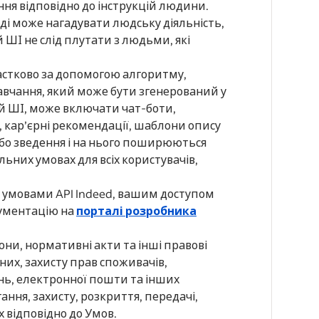
ня відповідно до інструкцій людини.
ді може нагадувати людську діяльність,
й ШІ не слід плутати з людьми, які
частково за допомогою алгоритму,
вчання, який може бути згенерований у
ий ШІ, може включати чат-боти,
, кар’єрні рекомендації, шаблони опису
або зведення і на нього поширюються
льних умовах для всіх користувачів,
з умовами API Indeed, вашим доступом
кументацію на
порталі розробника
кони, нормативні акти та інші правові
аних, захисту прав споживачів,
нь, електронної пошти та інших
гання, захисту, розкриття, передачі,
 відповідно до Умов.