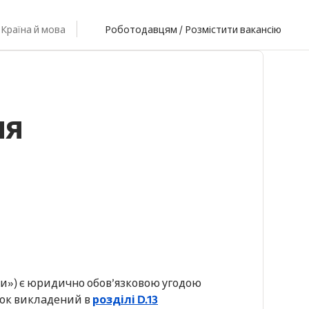
Країна й мова
Роботодавцям / Розмістити вакансію
ня
ви») є юридично обов’язковою угодою
сок викладений в
розділі D.13