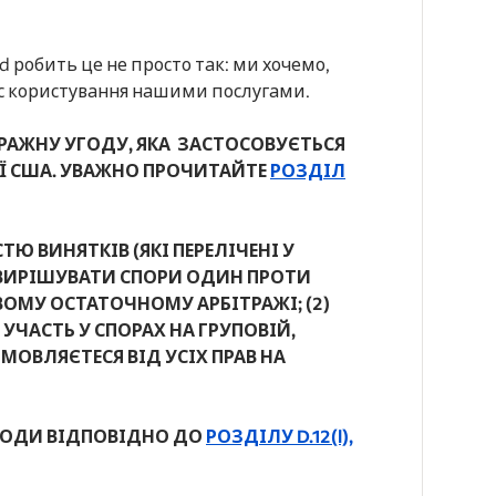
d робить це не просто так: ми хочемо,
час користування нашими послугами.
РАЖНУ УГОДУ, ЯКА ЗАСТОСОВУЄТЬСЯ
ІЇ США. УВАЖНО ПРОЧИТАЙТЕ
РОЗДІЛ
Ю ВИНЯТКІВ (ЯКІ ПЕРЕЛІЧЕНІ У
ВО ВИРІШУВАТИ СПОРИ ОДИН ПРОТИ
ОМУ ОСТАТОЧНОМУ АРБІТРАЖІ; (2)
 УЧАСТЬ У СПОРАХ НА ГРУПОВІЙ,
ДМОВЛЯЄТЕСЯ ВІД УСІХ ПРАВ НА
УГОДИ ВІДПОВІДНО ДО
РОЗДІЛУ D.12(l),