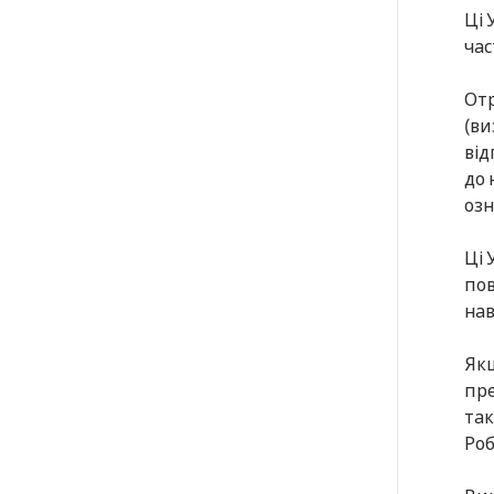
Ці 
час
Отр
(ви
від
до 
озн
Ці 
пов
нав
Якщ
пре
так
Ро