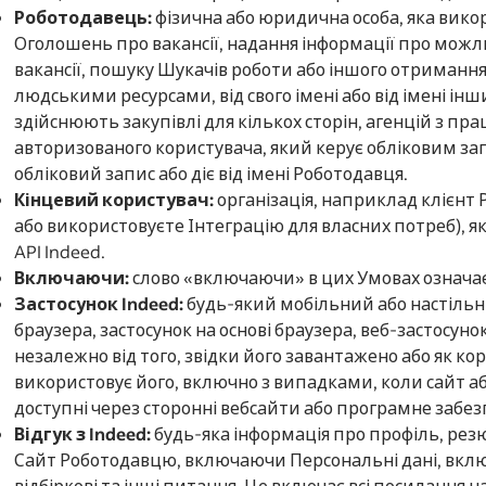
Роботодавець:
фізична або юридична особа, яка вико
Оголошень про вакансії, надання інформації про можл
вакансії, пошуку Шукачів роботи або іншого отримання
людськими ресурсами, від свого імені або від імені інших
здійснюють закупівлі для кількох сторін, агенцій з пр
авторизованого користувача, який керує обліковим за
обліковий запис або діє від імені Роботодавця.
Кінцевий користувач:
організація, наприклад клієнт 
або використовуєте Інтеграцію для власних потреб), я
API Indeed.
Включаючи:
слово «включаючи» в цих Умовах означа
Застосунок Indeed:
будь-який мобільний або настільн
браузера, застосунок на основі браузера, веб-застосунок
незалежно від того, звідки його завантажено або як ко
використовує його, включно з випадками, коли сайт аб
доступні через сторонні вебсайти або програмне забез
Відгук з Indeed:
будь-яка інформація про профіль, резю
Сайт Роботодавцю, включаючи Персональні дані, включе
відбіркові та інші питання. Це включає всі посилання на