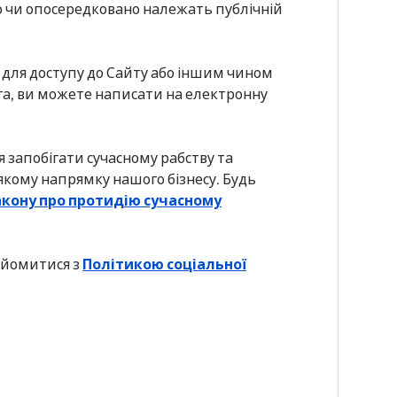
ямо чи опосередковано належать публічній
 для доступу до Сайту або іншим чином
ога, ви можете написати на електронну
я запобігати сучасному рабству та
якому напрямку нашого бізнесу. Будь
кону про протидію сучасному
айомитися з
Політикою соціальної