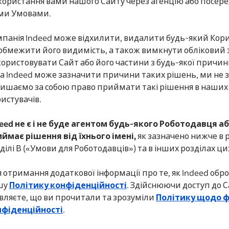
ористання вами нашого Сайту через агенцію або посередн
ми Умовами.
панія Indeed може відхилити, видалити будь-який Кори
обмежити його видимість, а також вимкнути обліковий
ористовувати Сайт або його частини з будь-якої причи
а Indeed може зазначити причини таких рішень, ми не
ишаємо за собою право приймати такі рішення в наших і
истувачів.
eed не є і не буде агентом будь-якого Роботодавця а
ймає рішення від їхнього імені,
як зазначено нижче в р
ділі В («Умови для Роботодавців») та в інших розділах ци
 отримання додаткової інформації про те, як Indeed обр
шу
Політику конфіденційності
. Здійснюючи доступ до 
вляєте, що ви прочитали та зрозуміли
Політику щодо ф
нфіденційності
.