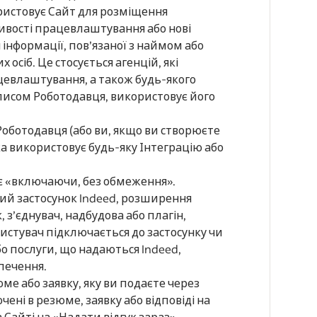
ристовує Сайт для розміщення
ивості працевлаштування або нові
 інформації, пов’язаної з наймом або
 осіб. Це стосується агенцій, які
ацевлаштування, а також будь-якого
писом Роботодавця, використовує його
Роботодавця (або ви, якщо ви створюєте
ка використовує будь-яку Інтеграцію або
є «включаючи, без обмеження».
ий застосунок Indeed, розширення
, з’єднувач, надбудова або плагін,
ристувач підключається до застосунку чи
о послуги, що надаються Indeed,
печення.
ме або заявку, яку ви подаєте через
ні в резюме, заявку або відповіді на
 Сайті на «Надати відгук зараз»,