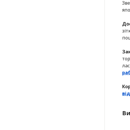
Зве
япо
До
зіт
по
За
тор
лас
раб
Кор
від
Ви